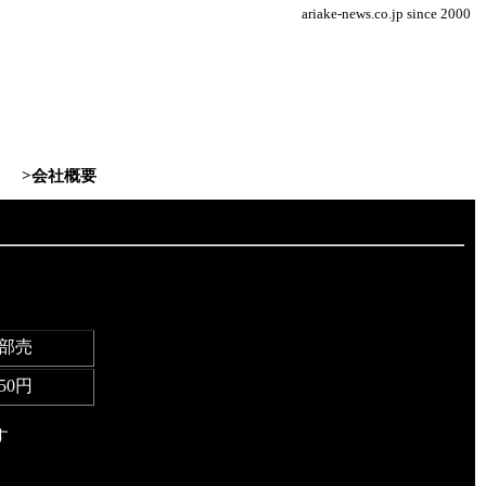
ariake-news.co.jp since 2000
>会社概要
1部売
50円
す