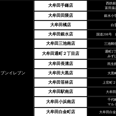
西鉄銀
大牟田手鎌店
富田薬
大牟田田隈店
銀水小
大牟田橘店
白
大牟田銀水店
国道208号
大牟田三池南店
三池郵
通町2
大牟田通町２丁目店
みず
大牟田長溝店
民生
ブンイレブン
大牟田大黒店
大黒
大牟田笹林店
上官町２
大牟田駅南店
大牟田
千代
大牟田小浜南店
マル
大牟田白金町店
大牟田白金