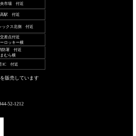
央市場 付近
瀬高駅 付近
レックス北側 付近
交差点付近
ーロッキー横
消防署 付近
まむら横
 IC 付近
を販売しています
2-1212