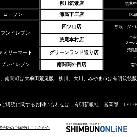
柳川筑紫店
筑紫中
ローソン
瀬高下庄店
JR
四ツ山店
県境・ダイ
セブンイレブン
本村
荒尾本村店
スーパ
荒尾
ァミリーマート
グリーンランド通り店
し
セブンイレブン
南関関外目店
南関
、南関町は大牟田荒尾版、柳川、大川、みやま市は有明筑後版
ご購読に関するお問い合わせは 有明新報社 営業部 TEL 0944-5
電子版のご購読はこちらから