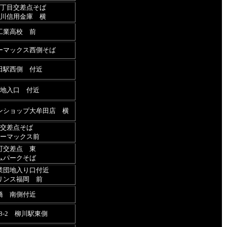
丁目交差点そば
川信用金庫 横
工業高校 前
ーマックス西側そば
田駅西側 付近
地入口 付近
ンショップ大牟田店 横
交差点そば
ーマックス前
町交差点 東
ムパークそば
業団地入り口付近
リンス福岡 前
橋 南側付近
8-2 柳川駅東側