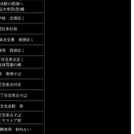
水駅の西側へ
品大牟田(営)横
学校 北側近く
雲社本社前
 銀水交番 南側近く
便局 西側近く
丁目交差点近く
ほ保育園の横
館 南側そば
町交差点付近
丁目交差点そば
文化会館 前
町交差点そば
ミヤストア前
郵便局 斜向かい