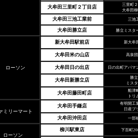
三里町２
大牟田三里町２丁目店
大牟田柳
大牟田三池工業前
三池
大牟田勝立店
勝立ミスタ
新大牟田駅前店
新大牟
大牟田米の山店
高泉団
大牟田日の出店
ローソン
日の出町アパマ
勝立
大牟田新勝立店
ミスタ
船津
大牟田藤田町店
トリ
有明開工
大牟田手鎌店
日産プ
ァミリーマート
大牟田沖田店
一部
柳川駅東店
下百町20
ローソン