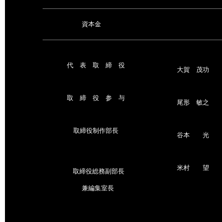
資本金
代 表 取 締 役
大賀 茂功
取 締 役 参 与
尾形 敏之
取締役制作部長
谷本 光
米村 望
取締役総務副部長
兼編集室長